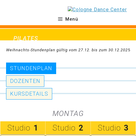
Zum
Inhalt
springen
Menü
PILATES
Weihnachts-Stundenplan gültig vom 27.12. bis zum 30.12.202
5
STUNDENPLAN
DOZENTEN
KURSDETAILS
MONTAG
Studio
1
Studio
2
Studio
3