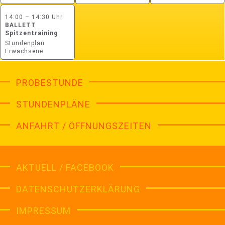
14:00 – 14:30 Uhr
BALLETT
Spitzentraining
Stundenplan
Erwachsene
PROBESTUNDE
STUNDENPLÄNE
ANFAHRT / ÖFFNUNGSZEITEN
AKTUELL / FACEBOOK
DATENSCHUTZERKLÄRUNG
IMPRESSUM