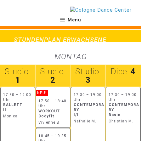
Zum
Inhalt
springen
Menü
STUNDENPLAN ERWACHSENE
MONTAG
Studio
Studio
Studio
Dice
4
1
2
3
NEU!
17:30 – 19:00
17:30 – 19:00
17:30 – 19:00
Uhr
Uhr
Uhr
17:50 – 18:40
BALLETT
CONTEMPORA
CONTEMPORA
Uhr
II
RY
RY
WORKOUT
I/II
Basic
Monica
Bodyfit
Nathalie M.
Christian M.
Vivienne B.
18:45 – 19:35
Uhr