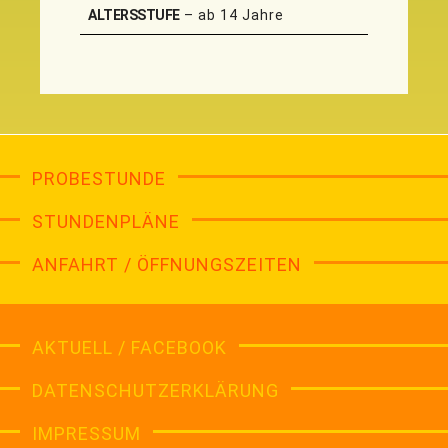
ALTERSSTUFE
– ab 14 Jahre
PROBESTUNDE
STUNDENPLÄNE
ANFAHRT / ÖFFNUNGSZEITEN
AKTUELL / FACEBOOK
DATENSCHUTZERKLÄRUNG
IMPRESSUM