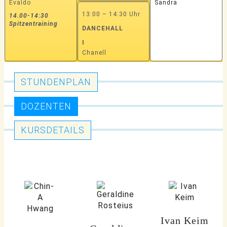
Evaldo
Sandra
13:00 – 14:30 Uhr
14.00-14:30
Spitzentraining
DANCEHALL
I
Chanell
STUNDENPLAN
DOZENTEN
KURSDETAILS
Ivan Keim